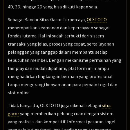
4D, 3D, hingga 2D yang bisa diikuti kapan saja.
Sebagai Bandar Situs Gacor Terpercaya,
OLXTOTO
menempatkan keamanan dan kepercayaan sebagai
fondasi utama. Hal ini sudah terbukti dari sistem
transaksi yang jelas, proses yang cepat, serta layanan
pelanggan yang tanggap dalam membantu setiap
kebutuhan member. Dengan mekanisme permainan yang
fair play dan mudah dipahami, platform ini mampu
menghadirkan lingkungan bermain yang profesional
tanpa mengurangi kenyamanan para pemain togel dan
slot online.
Tidak hanya itu, OLXTOTO juga dikenal sebagai
situs
gacor
yang memberikan peluang cuan dengan sistem
yang realistis dan kompetitif. Informasi pasaran togel
yang selalu diperbarui, hasil undian yang transparan,