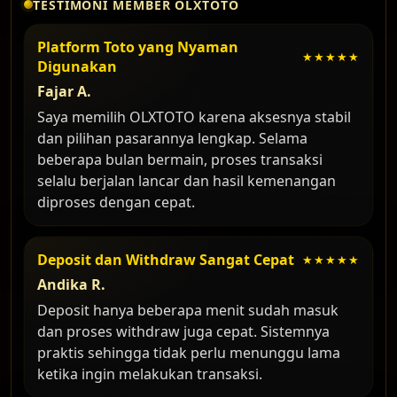
TESTIMONI MEMBER OLXTOTO
Platform Toto yang Nyaman
★★★★★
Digunakan
Fajar A.
Saya memilih OLXTOTO karena aksesnya stabil
dan pilihan pasarannya lengkap. Selama
beberapa bulan bermain, proses transaksi
selalu berjalan lancar dan hasil kemenangan
diproses dengan cepat.
Deposit dan Withdraw Sangat Cepat
★★★★★
Andika R.
Deposit hanya beberapa menit sudah masuk
dan proses withdraw juga cepat. Sistemnya
praktis sehingga tidak perlu menunggu lama
ketika ingin melakukan transaksi.