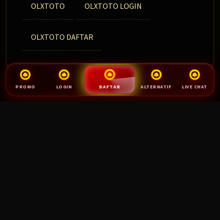
OLXTOTO
OLXTOTO LOGIN
OLXTOTO DAFTAR
DAFTAR
PROMO
LOGIN
ALTERNATIF
LIVE CHAT