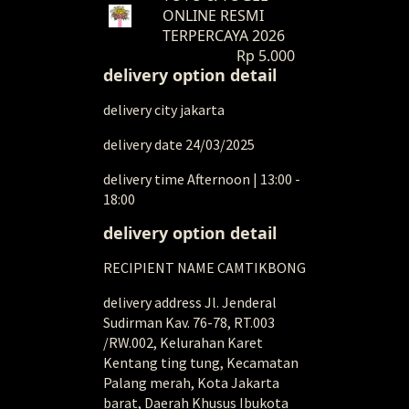
ONLINE RESMI
TERPERCAYA 2026
Rp 5.000
delivery option detail
delivery city
jakarta
delivery date
24/03/2025
delivery time
Afternoon | 13:00 -
18:00
delivery option detail
RECIPIENT NAME
CAMTIKBONG
delivery address
Jl. Jenderal
Sudirman Kav. 76-78, RT.003
/RW.002, Kelurahan Karet
Kentang ting tung, Kecamatan
Palang merah, Kota Jakarta
barat, Daerah Khusus Ibukota