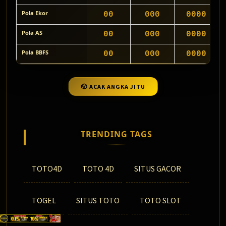
Pola Ekor
00
000
0000
Pola AS
00
000
0000
Pola BBFS
00
000
0000
🎲 ACAK ANGKA JITU
TRENDING TAGS
TOTO4D
TOTO 4D
SITUS GACOR
TOGEL
SITUS TOTO
TOTO SLOT