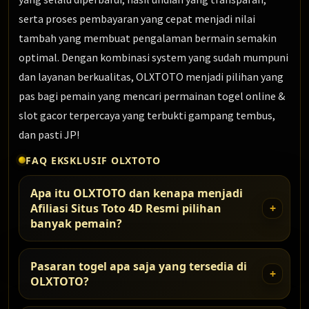
serta proses pembayaran yang cepat menjadi nilai
tambah yang membuat pengalaman bermain semakin
optimal. Dengan kombinasi system yang sudah mumpuni
dan layanan berkualitas, OLXTOTO menjadi pilihan yang
pas bagi pemain yang mencari permainan togel online &
slot gacor terpercaya yang terbukti gampang tembus,
dan pasti JP!
FAQ EKSKLUSIF OLXTOTO
Apa itu OLXTOTO dan kenapa menjadi
Afiliasi Situs Toto 4D Resmi pilihan
banyak pemain?
Pasaran togel apa saja yang tersedia di
OLXTOTO?