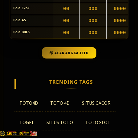
Pola Ekor
00
000
0000
Pola AS
00
000
0000
Pola BBFS
00
000
0000
🎲 ACAK ANGKA JITU
TRENDING TAGS
TOTO4D
TOTO 4D
SITUS GACOR
TOGEL
SITUS TOTO
TOTO SLOT