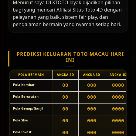
Menurut saya OLXTOTO layak dijadikan pilihan
bagi yang mencari Afiliasi Situs Toto 4D dengan
pelayanan yang baik, sistem fair play, dan
pengalaman bermain yang nyaman setiap hari.
PREDIKSI KELUARAN TOTO MACAU HARI
INI
POLA BERMAIN
ANGKA 2D
ANGKA 3D
ANGKA 4D
Pola Kembar
00
000
0000
Pola Berurutan
00
000
0000
Pola Genap/Ganjil
00
000
0000
Pola Shio
00
000
0000
Pola Invest
00
000
0000