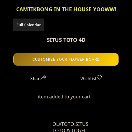
CAMTIKBONG IN THE HOUSE YOOWW!
SITUS TOTO 4D
CUSTOMIZE YOUR FLOWER BOARD
Share
Wishlist
item added to your cart
OLXTOTO SITUS
TOTO & TOGEL