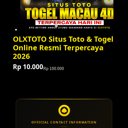
OLXTOTO Situs Toto & Togel
Online Resmi Terpercaya
2026
Rp 10.000
Translation
Translation
Rp 100.000
missing:
missing:
en.products.general.regular_price
en.products.general.sale_price
OFFICIAL CONTACT INFORMATION