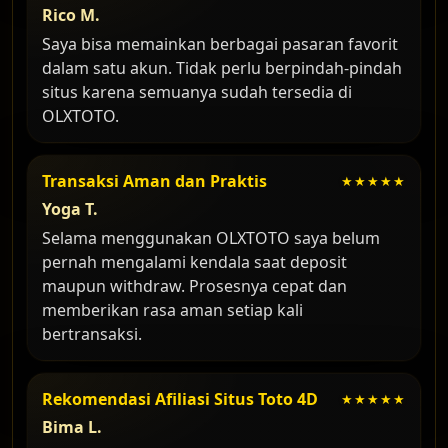
Rico M.
Saya bisa memainkan berbagai pasaran favorit
dalam satu akun. Tidak perlu berpindah-pindah
situs karena semuanya sudah tersedia di
OLXTOTO.
Transaksi Aman dan Praktis
★★★★★
Yoga T.
Selama menggunakan OLXTOTO saya belum
pernah mengalami kendala saat deposit
maupun withdraw. Prosesnya cepat dan
memberikan rasa aman setiap kali
bertransaksi.
Rekomendasi Afiliasi Situs Toto 4D
★★★★★
Bima L.