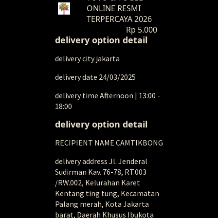
ONLINE RESMI
TERPERCAYA 2026
Rp 5.000
delivery option detail
delivery city
jakarta
delivery date
24/03/2025
delivery time
Afternoon | 13:00 -
18:00
delivery option detail
RECIPIENT NAME
CAMTIKBONG
delivery address
Jl. Jenderal
Sudirman Kav. 76-78, RT.003
/RW.002, Kelurahan Karet
Kentang ting tung, Kecamatan
Palang merah, Kota Jakarta
barat, Daerah Khusus Ibukota